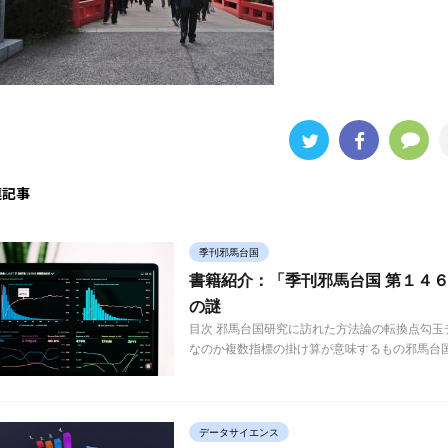
連記事
季刊邪馬台国
書籍紹介：「季刊邪馬台国 第１４６
の謎
目次 邪馬台国研究に訪れた方法論の転換点勾
なのか複数指標の掛け算が意味するもの邪馬台国論
データサイエンス