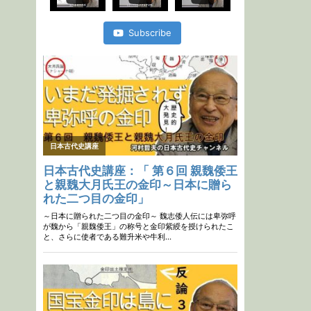
史
lecture
short ７
Subscribe
17