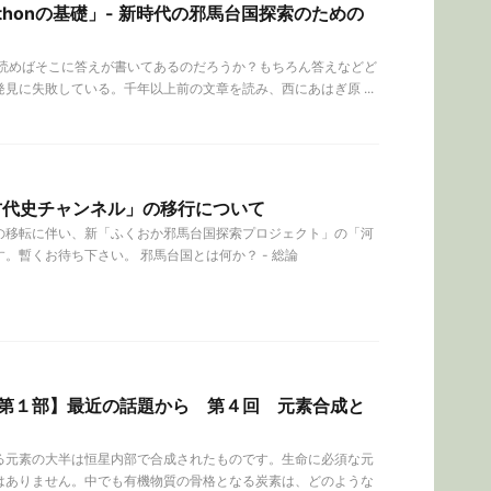
ythonの基礎」- 新時代の邪馬台国探索のための
を読めばそこに答えが書いてあるのだろうか？もちろん答えなどど
見に失敗している。千年以上前の文章を読み、西にあはぎ原 ...
の古代史チャンネル」の移行について
の移転に伴い、新「ふくおか邪馬台国探索プロジェクト」の「河
。暫くお待ち下さい。 邪馬台国とは何か？ - 総論
第１部】最近の話題から 第４回 元素合成と
る元素の大半は恒星内部で合成されたものです。生命に必須な元
はありません。中でも有機物質の骨格となる炭素は、どのような