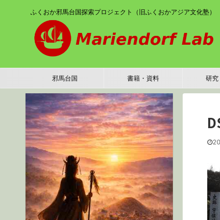
ふくおか邪馬台国探索プロジェクト（旧ふくおかアジア文化塾）
邪馬台国
書籍・資料
研究
D
20