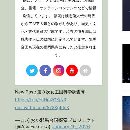
的にアプローチしながら、研究会、現地踏
査、書籍・オンラインコンテンツなどで情報
発信しています。 福岡は魏志倭人伝の時代
からアジア大陸との繋がりがあり、歴史・文
化・古代遺跡の宝庫です。現在の博多周辺は
魏志倭人伝の奴国に比定されています。邪馬
台国も現在の福岡県内にあったと推定されま
す。
New Post: 第８次女王国科学調査隊
https://t.co/YnHmZGKjNR
pic.twitter.com/578KgftIpK
— ふくおか邪馬台国探索プロジェクト
(@AsiaFukuoka)
January 19, 2026