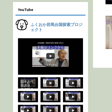
YouTube
ふくおか邪馬台国探索プロジ
ェクト
日本古代
史講座：
卑弥呼の
金印と鏡
第７回
(17) #
歴史 #邪
馬台国 #
日本古代