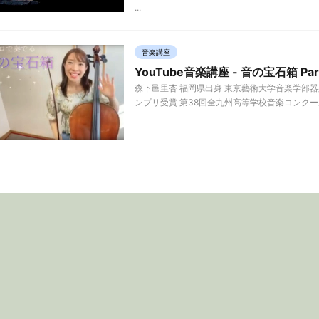
...
音楽講座
YouTube音楽講座 - 音の宝石箱 Part
森下邑里杏 福岡県出身 東京藝術大学音楽学部
ンプリ受賞 第38回全九州高等学校音楽コンクール