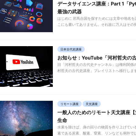
データサイエンス講座：Part 1「P
最強の武器
はじめに 邪馬台国を探すためには文章や地名
こにも書いてありません。それ故に万人はその発
日本古代史講座
お知らせ：YouTube「河村哲夫
旧「河村哲夫の古代史チャンネル」は権利関係
村哲夫の古代史講座」プレイリストへ移行します
リモート講座
天文講座
一般人のためのリモート天文講座【
生命
水素を除けば、身の回りの物質を作り上げてい
素である炭素、酸素、窒素、リンなども例外で