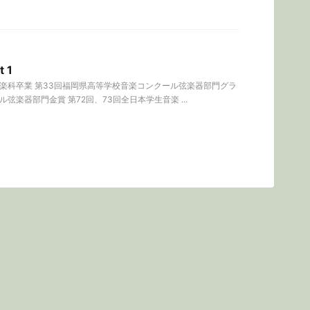
 1
器楽科卒業 第33回福岡県高等学校音楽コンクール弦楽器部門グラ
弦楽器部門金賞 第72回、73回全日本学生音楽 ...