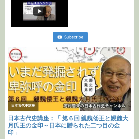
Subscribe