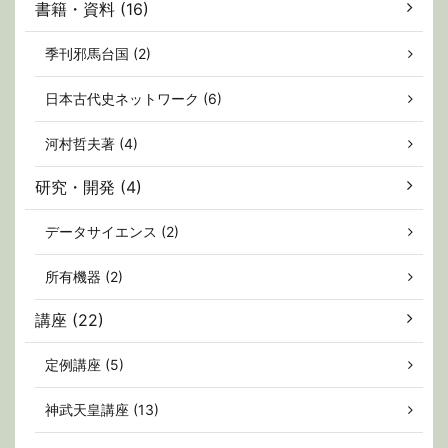
書籍・資料 (16)
季刊邪馬台国 (2)
日本古代史ネットワーク (6)
河村哲夫著 (4)
研究・開発 (4)
データサイエンス (2)
所有機器 (2)
講座 (22)
定例講座 (5)
神武天皇講座 (13)