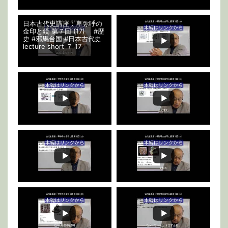
日本古代史講座：卑弥呼の
金印と鏡 第７回 (17) #歴
史 #邪馬台国 #日本古代史
lecture short ７ 17