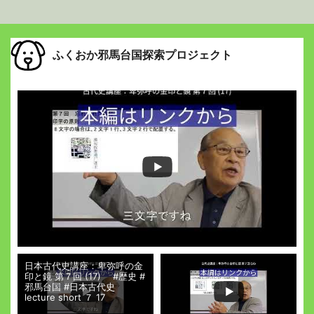
ふくおか邪馬台国探索プロジェクト
日本古代史講座：卑弥呼の金
印と鏡 第７回 (17) #歴史 #
邪馬台国 #日本古代史
lecture short ７ 17