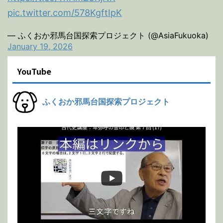
pic.twitter.com/578KgftIpK
— ふくおか邪馬台国探索プロジェクト (@AsiaFukuoka)
January 19, 2026
YouTube
ふくおか邪馬台国探索プロジェクト