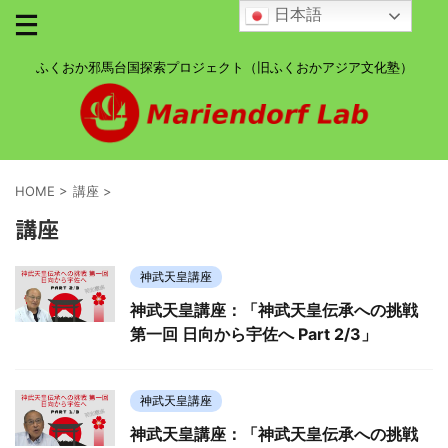
日本語
ふくおか邪馬台国探索プロジェクト（旧ふくおかアジア文化塾）
HOME
>
講座
>
講座
神武天皇講座
神武天皇講座：「神武天皇伝承への挑戦
第一回 日向から宇佐へ Part 2/3」
神武天皇講座
神武天皇講座：「神武天皇伝承への挑戦