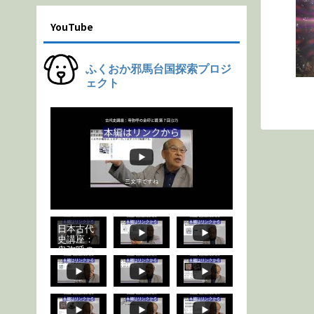
YouTube
ふくおか邪馬台国探索プロジ
ェクト
日本古代
史講座：
卑弥呼の
金印と鏡
第７回
(17) #
歴史 #邪
馬台国 #
日本古代