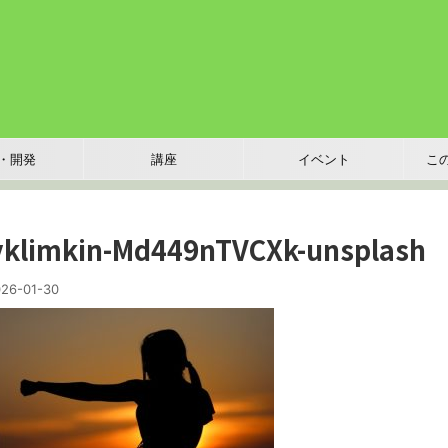
・開発
講座
イベント
こ
vklimkin-Md449nTVCXk-unsplash
26-01-30