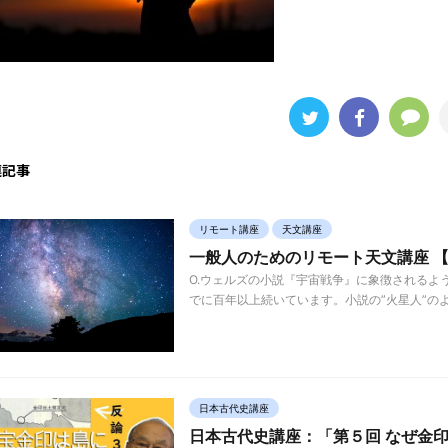
連記事
リモート講座
天文講座
一般人のためのリモート天文講座 
O.ウェルズの小説『宇宙戦争』に象徴されるよ
でに百年以上続いています。小説の”火星人”のよ
日本古代史講座
日本古代史講座：「第５回 なぜ金