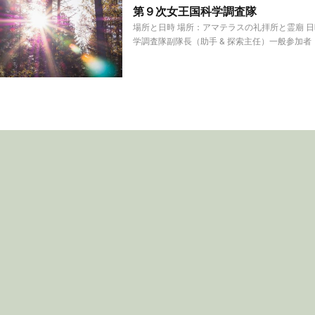
第９次女王国科学調査隊
場所と日時 場所：アマテラスの礼拝所と霊廟 
学調査隊副隊長（助手 & 探索主任）一般参加者（