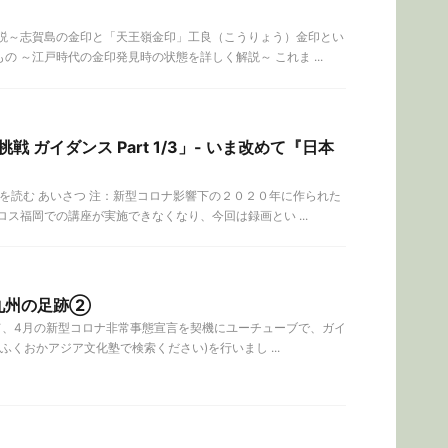
解説～志賀島の金印と「天王嶺金印」工良（こうりょう）金印とい
 ～江戸時代の金印発見時の状態を詳しく解説～ これま ...
ガイダンス Part 1/3」- いま改めて『日本
』を読む あいさつ 注：新型コロナ影響下の２０２０年に作られた
ス福岡での講座が実施できなくなり、今回は録画とい ...
九州の足跡②
して、4月の新型コロナ非常事態宣言を契機にユーチューブで、ガイ
ふくおかアジア文化塾で検索ください)を行いまし ...