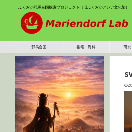
ふくおか邪馬台国探索プロジェクト（旧ふくおかアジア文化塾）
邪馬台国
書籍・資料
研究
s
20