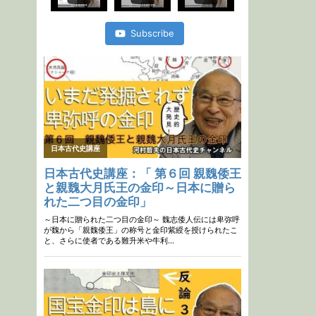
史
lecture
short ７
Subscribe
17