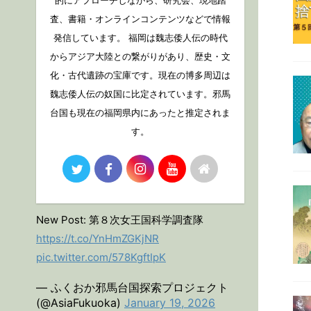
的にアプローチしながら、研究会、現地踏
査、書籍・オンラインコンテンツなどで情報
発信しています。 福岡は魏志倭人伝の時代
からアジア大陸との繋がりがあり、歴史・文
化・古代遺跡の宝庫です。現在の博多周辺は
魏志倭人伝の奴国に比定されています。邪馬
台国も現在の福岡県内にあったと推定されま
す。
New Post: 第８次女王国科学調査隊
https://t.co/YnHmZGKjNR
pic.twitter.com/578KgftIpK
— ふくおか邪馬台国探索プロジェクト
(@AsiaFukuoka)
January 19, 2026