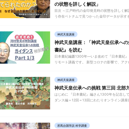
の状態を詳しく解説」
目次 ～江戸時代の金印発見時の状態を詳しく
う存在ベトナムで見つかった金印データが示すもの
神武天皇講座
神武天皇講座：「神武天皇伝承への挑戦 
書紀』を読む
日本書紀編纂1300年―いま改めて『日本書紀
リモート講義です。 新型コロナの影響で、アクロ
神武天皇講座
神武天皇伝承への挑戦 第三回 北部
はじめに 『日本書紀』編さん1300年を記念
ダンス編＋12回＝13回にわたりオンライン講座(
邪馬台国学説 科学調査