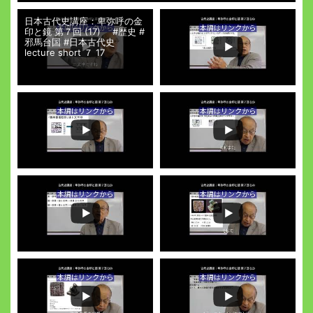
日本古代史講座：卑弥呼の金
印と鏡 第７回 (17) #歴史 #
邪馬台国 #日本古代史
lecture short ７ 17