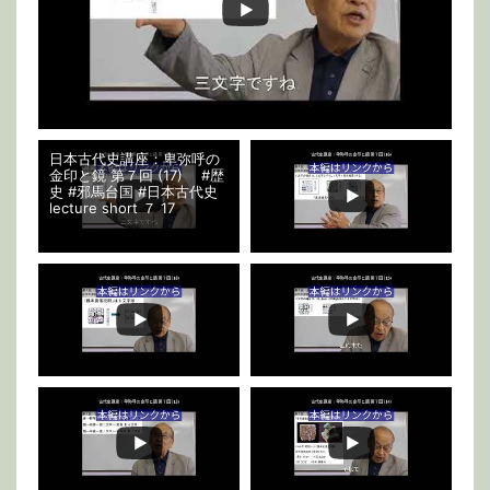
日本古代史講座：卑弥呼の
金印と鏡 第７回 (17) #歴
史 #邪馬台国 #日本古代史
lecture short ７ 17