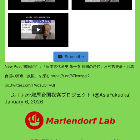
Subscribe
New Post: 書籍紹介：「日本古代通史 第一巻 那国の時代」河村哲夫著 - 邪馬
台国の原点「奴国」を探る
https://t.co/87ixnzggl2
pic.twitter.com/TWqzuQFVQl
— ふくおか邪馬台国探索プロジェクト (@AsiaFukuoka)
January 6, 2026