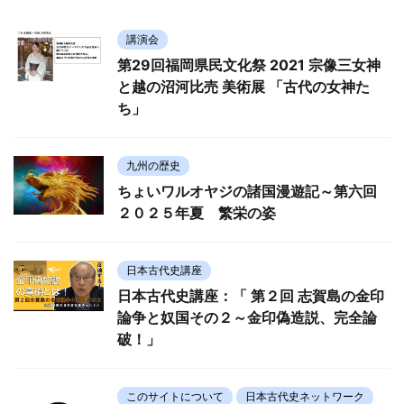
講演会
第29回福岡県民文化祭 2021 宗像三女神
と越の沼河比売 美術展 「古代の女神た
ち」
九州の歴史
ちょいワルオヤジの諸国漫遊記～第六回
２０２５年夏 繁栄の姿
日本古代史講座
日本古代史講座：「 第２回 志賀島の金印
論争と奴国その２～金印偽造説、完全論
破！」
このサイトについて
日本古代史ネットワーク